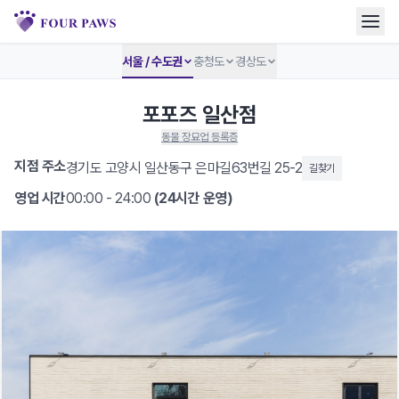
서울 / 수도권
충청도
경상도
포포즈 일산점
동물 장묘업 등록증
지점 주소
경기도 고양시 일산동구 은마길63번길 25-2
길찾기
영업 시간
00:00 - 24:00
(24시간 운영)