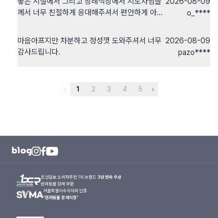
좋은 시설에서 그리고 장례식장에서 지도사님들
2026-08-09
께서 너무 친절하게 응대해주셔서 편안하게 아이
o_****
추모할 수 있었습니다. 너무 고맙습니다.
마음아프지만 차분하고 정성껏 도와주셔서 너무
2026-08-09
감사드립니다.
pazo****
‹
1
2
3
4
5
›
조선일보 소비자추천 1위 브랜드
3년 연속 수상
반려동물 장례 부문
서울특별시수의사회 인증
'반려동물 장례식장'