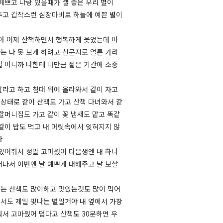
 예쁘고 나랑 있을때가 젤 좋은 우리 별이
주고 갑작스런 심장마비로 하늘에 예쁜 별이
별아 어제 산책하면서 행복하게 웃었는데 아
는 나 못 보게 하려고 신문지로 얼른 가리
걸 아니까 나한테 너만큼 짧은 기간에 소중
달라고 하고 침대 위에 올라와서 같이 자고
상태로 같이 산책도 가고 산책 다녀와서 같
 할머니집도 가고 같이 꽃 냄새도 맡고 똑같
 같이 밥도 먹고 내 머릿속에서 잊혀지지 않
아
 있어줘서 정말 고마웠어 다음생엔 내 하나
어나서 이번엔 날 예쁘게 대해주고 날 보살
는 산책도 많이하고 맛있는것도 많이 먹어
서도 제일 빛나는 별일거야 내 옆에서 가장
줘서 고마웠어 덥다고 산책도 30분하면 우