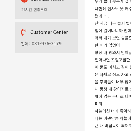
우리 별이 웃는게 젤
나한테 인사도 못 해
24시간 연중무휴
됐네 ….
난 지금 너무 슬퍼 
침에 일어나니까 엄마
C
ustomer Center
더라 내가 보면 슬플
031-976-3179
전화 :
한 애가 없었어
항상 내 방와서 안아
일어나면 꼬질꼬질한 
이 물도 마시고 같이
은 자세로 잠도 자고
을 추억들이 너무 많
내 동생 내 강아지로
밖에 없는 누나로 태
펴줘
하늘에선 너가 좋아하
너는 예쁜만큼 하늘에
큰 내 버팀목이 되어