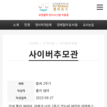
부정클릭 방지시스템 작동중
소개
전경
정식허가업체
장례절차 및 비용
오시는길
HOME
/
고객지원
/
사이버추모관
사이버추모관
벌써 2주기
제목
폴리 엄마
작성자
2023-09-27
작성일자
안녕 폴리 엄마야 어제가 너의 2주기 였는데 여전히 아련하고