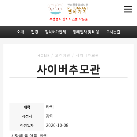
부정클릭 방지시스템 작동중
소개
전경
정식허가업체
장례절차 및 비용
오시는길
HOME
/
고객지원
/
사이버추모관
사이버추모관
라키
제목
장미
작성자
2020-10-08
작성일자
사랑해 울 아들 라키