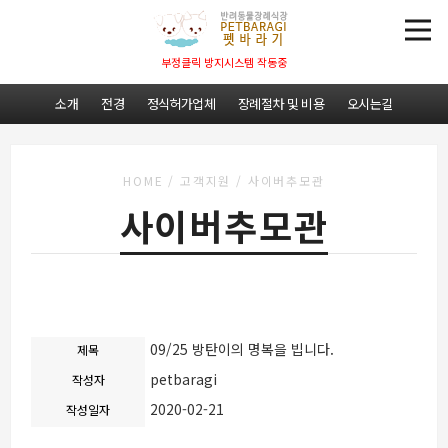
부정클릭 방지시스템 작동중
소개
전경
정식허가업체
장례절차 및 비용
오시는길
HOME
/
고객지원
/
사이버추모관
사이버추모관
09/25 방탄이의 명복을 빕니다.
제목
petbaragi
작성자
2020-02-21
작성일자