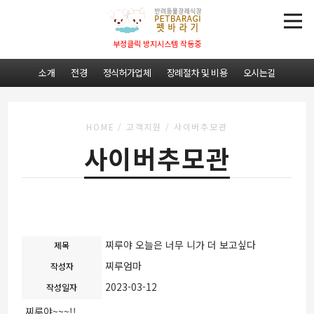
부정클릭 방지시스템 작동중
소개
전경
정식허가업체
장례절차 및 비용
오시는길
HOME
/
고객지원
/
사이버추모관
사이버추모관
찌루야 오늘은 너무 니가 더 보고싶다
제목
찌루엄마
작성자
2023-03-12
작성일자
찌루야~~~!!