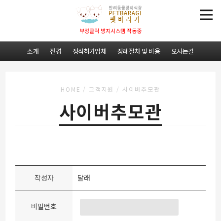
부정클릭 방지시스템 작동중
소개
전경
정식허가업체
장례절차 및 비용
오시는길
HOME
/
고객지원
/
사이버추모관
사이버추모관
작성자
달래
비밀번호