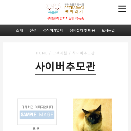
부정클릭 방지시스템 작동중
소개
전경
정식허가업체
장례절차 및 비용
오시는길
HOME
/
고객지원
/
사이버추모관
사이버추모관
라키