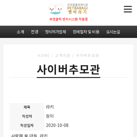
부정클릭 방지시스템 작동중
소개
전경
정식허가업체
장례절차 및 비용
오시는길
HOME
/
고객지원
/
사이버추모관
사이버추모관
라키
제목
장미
작성자
2020-10-08
작성일자
사랑해 울 아들 라키