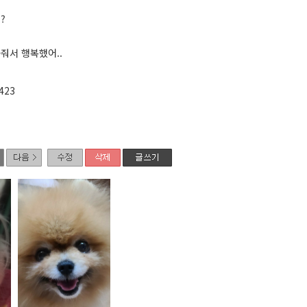
?
줘서 행복했어..
423