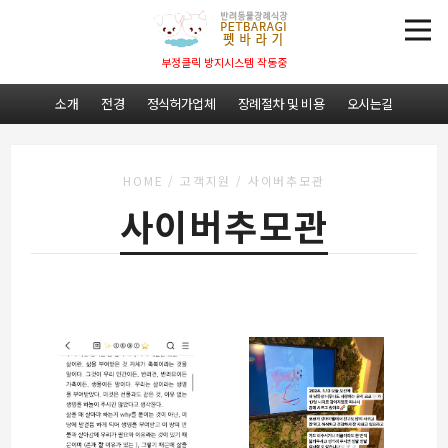
부정클릭 방지시스템 작동중
소개
전경
정식허가업체
장례절차 및 비용
오시는길
HOME
/
고객지원
/
사이버추모관
사이버추모관