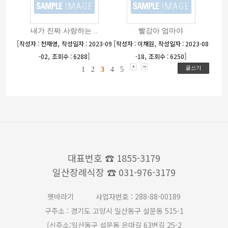
내가 진짜 사랑하는 ..
빨강아 엄마야
[
,
[
,
작성자 : 천재영
작성일자 : 2023-09
작성자 : 이채원
작성일자 : 2023-08
,
]
,
]
-02
조회수 : 6288
-18
조회수 : 6250
1
2
3
4
5
대표번호
☎ 1855-3179
일산장례식장
☎ 031-976-3179
펫바라기
사업자번호 : 288-88-00189
구주소 : 경기도 고양시 일산동구 설문동 515-1
(신주소:일산동구 설문동 은마길 63번길 25-2