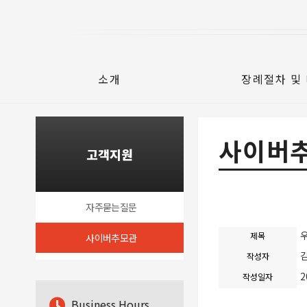
소개
장례절차 및
사이버
고객지원
자주묻는질문
제목
사이버추모관
작성자
2
작성일자
B
usiness Hours